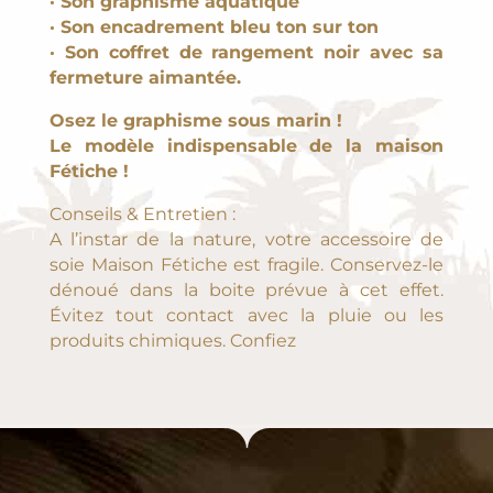
· Son graphisme aquatique
· Son encadrement bleu ton sur ton
· Son coffret de rangement noir avec sa
fermeture aimantée.
Osez le graphisme sous marin !
Le modèle indispensable de la maison
Fétiche !
NEWSLETTER
Conseils & Entretien :
A l’instar de la nature, votre accessoire de
POUR DÉCOUVRIR LES DERNIÈRES
soie Maison Fétiche est fragile. Conservez-le
CRÉATIONS EN AVANT-PREMIÈRE ET
dénoué dans la boite prévue à cet effet.
RECEVOIR DES AVANTAGES JUSTE POUR
Évitez tout contact avec la pluie ou les
VOUS, INSCRIVEZ-VOUS A LA NEWSLETTER
produits chimiques. Confiez
ET PROFITEZ DE -10% SUR VOTRE
PREMIÈRE COMMANDE !