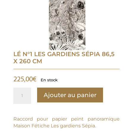
LÉ N°1 LES GARDIENS SÉPIA 86,5
X 260 CM
225,00
€
En stock
quantité
A
Ajouter au panier
de
l
Lé
t
N°1
e
Les
r
Raccord pour papier peint panoramique
gardiens
n
Maison Fétiche Les gardiens Sépia.
Sépia
a